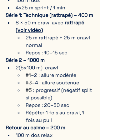
100 m dos
4x25 m sprint / 1 min
Série 1: Technique (rattrapé) – 400 m
8 × 50 m crawl avec 
rattrapé 
(voir vidéo)
25 m rattrapé + 25 m crawl 
normal
Repos : 10–15 sec
Série 2 – 1000 m
2(5x100 m)  crawl
#1
–2 : allure modérée
#3
–4 : allure soutenue
#5
 : progressif (négatif split 
si possible)
Repos : 20–30 sec
Répéter 1 fois au crawl, 1 
fois au pull
Retour au calme – 200 m
100 m dos relax