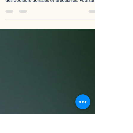
La chiropratique est souvent perçue comme
une méthode de soin axée sur le soulagement
des douleurs dorsales et articulaires. Pourtant,
son champ d’action va bien au-delà. Elle
s’appuie sur une compréhension approfondie
de la biomécanique du corps humain, c’est-à-
dire l’étude des mouvements et des forces qui
agissent sur notre organisme. Ce lien entre
chiropratique et biomécanique est
fondamental pour comprendre comment cette
discipline peut améliorer la santé globale et la
qu