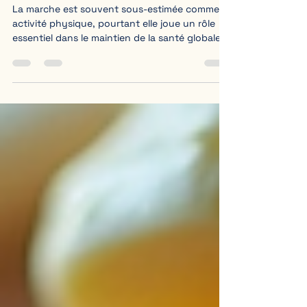
articulations
La marche est souvent sous-estimée comme
activité physique, pourtant elle joue un rôle
essentiel dans le maintien de la santé globale.
Au-delà de ses effets évidents sur la forme
cardiovasculaire, la marche agit profondément
sur les articulations, la colonne vertébrale et
même sur l’équilibre du corps. Ce blog explore
comment cette activité simple peut améliorer
votre bien-être, en lien avec la chiropratique et
la santé articulaire. La marche, un exercice
naturel pour les art