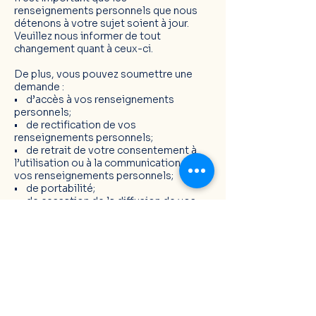
renseignements personnels que nous
détenons à votre sujet soient à jour.
Veuillez nous informer de tout
changement quant à ceux-ci.
De plus, vous pouvez soumettre une
demande :
• d’accès à vos renseignements
personnels;
• de rectification de vos
renseignements personnels;
• de retrait de votre consentement à
l’utilisation ou à la communication de
vos renseignements personnels;
• de portabilité;
• de cessation de la diffusion de vos
renseignements personnels, de
désindexation
en vous adressant à François Perron,
administrateur, par le biais d’un appel
téléphonique, courrier ou courriel.
Nous contacter
Vous pouvez communiquer avec nous
au sujet de la présente Politique de