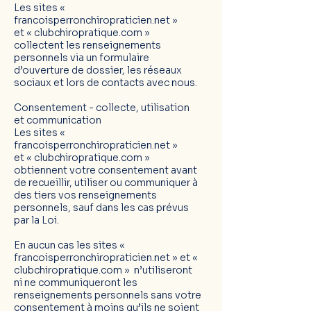
Les sites «
francoisperronchiropraticien.net »
et
«
clubchiropratique.com
»
collectent les renseignements
personnels via un formulaire
d’ouverture de dossier, les réseaux
sociaux et lors de contacts avec nous.
Consentement - collecte, utilisation
et communication
Les sites «
francoisperronchiropraticien.net »
et
«
clubchiropratique.com
»
obtiennent votre consentement avant
de recueillir, utiliser ou communiquer à
des tiers vos renseignements
personnels, sauf dans les cas prévus
par la Loi.
En aucun cas les sites «
francoisperronchiropraticien.net » et «
clubchiropratique.com » n’utiliseront
ni ne communiqueront les
renseignements personnels sans votre
consentement à moins qu’ils ne soient