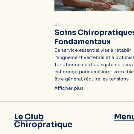
01.
Soins Chiropratique
Fondamentaux
Ce service essentiel vise à rétablir
l'alignement vertébral et à optimise
fonctionnement du système nerveu
est conçu pour améliorer votre bi
être général, réduire les tensions
musculaires et favoriser une meill
Afficher plus
posture. Profitez d'une approche
professionnelle pour une santé ac
et un soulagement durable.
Le Club
Men
Chiropratique