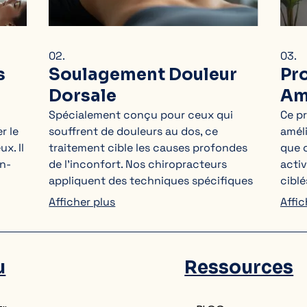
02.
03.
s
Soulagement Douleur
Pr
Dorsale
Am
Spécialement conçu pour ceux qui
Ce pr
r le
souffrent de douleurs au dos, ce
améli
x. Il
traitement cible les causes profondes
que c
en-
de l'inconfort. Nos chiropracteurs
activ
appliquent des techniques spécifiques
ciblé
eure
pour réduire l'inflammation, améliorer la
musc
Afficher plus
Affic
mobilité et vous aider à retrouver un
futu
crue
dos sain et fonctionnel. Un confort
une m
retrouvé vous attend.
u
Ressources