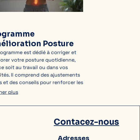
ogramme
élioration Posture
ogramme est dédié à corriger et
orer votre posture quotidienne,
e soit au travail ou dans vos
ités. Il comprend des ajustements
s et des conseils pour renforcer les
les posturaux et prévenir les maux
her plus
rs. Adoptez une posture saine pour
eilleure santé à long terme.
Contacez-nous
Adresses