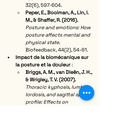
32(6), 597-604.
Peper, E., Booiman, A., Lin, I. 
M., & Shaffer, R. (2016).
Posture and emotions: How 
posture affects mental and 
physical state.
Biofeedback, 44(2), 54-61.
Impact de la biomécanique sur 
la posture et la douleur
 :
Briggs, A. M., van Dieën, J. H., 
& Wrigley, T. V. (2007).
Thoracic kyphosis, lumbar 
lordosis, and sagittal spinal 
profile: Effects on 
musculoskeletal health and 
aging.
 Journal of 
Biomechanics, 40(2), 315-
322.