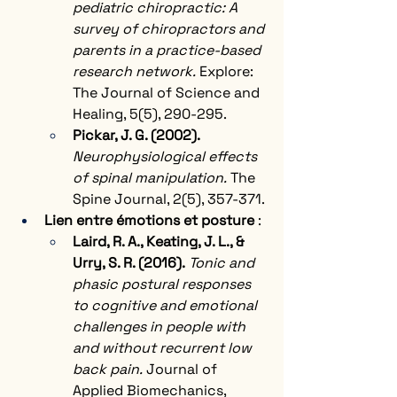
pediatric chiropractic: A 
survey of chiropractors and 
parents in a practice-based 
research network.
 Explore: 
The Journal of Science and 
Healing, 5(5), 290-295.
Pickar, J. G. (2002).
Neurophysiological effects 
of spinal manipulation.
 The 
Spine Journal, 2(5), 357-371.
Lien entre émotions et posture
 :
Laird, R. A., Keating, J. L., & 
Urry, S. R. (2016).
Tonic and 
phasic postural responses 
to cognitive and emotional 
challenges in people with 
and without recurrent low 
back pain.
 Journal of 
Applied Biomechanics, 